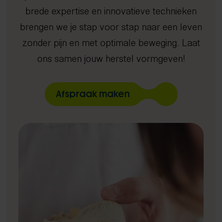
Dry needling
Gratis screening
brede expertise en innovatieve technieken
Focussed shockwave therapie
Long Covid
4D Rugscan
brengen we je stap voor stap naar een leven
Rug- en nekklachten
Echografie
Chiropractie
herstelprogramma
Hoo
iDXA
Sho
Bete
Manipulatie
zonder pijn en met optimale beweging. Laat
Spierontspannende technieken
ons samen jouw herstel vormgeven!
NESA therapie
Zuurstoftraining (IHHT)
Afspraak maken
Infrarood- en nabij-infraroodtherapie
Activator
Mobilisatie
Radiale shockwave therapie
Oefentherapie
Sportmassage
Zwangerschapsmassage
Mama massage