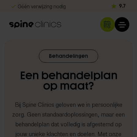
Géén verwijzing nodig
9.7
Gratis screening
Snel herstel
Klachten
Behandelingen
Rug- en nekklachten
Diagnostiek
Een behandelplan
Hoofdpijn
Echografie
Schouder- en armklachten
op maat?
Behandelingen
iDXA scan
Heup- en beenklachten
Chiropractie
Metabolisme test
Sportblessures
Bij Spine Clinics geloven we in persoonlijke
Shockwave therapie
DNA analyse
Kinderen & baby's
zorg. Geen standaardoplossingen, maar een
EMTT
Neurologisch onderzoek
Overige klachten
behandelplan dat volledig is afgestemd op
Lasertherapie
Orthopedisch onderzoek
jouw unieke klachten en doelen. Met onze