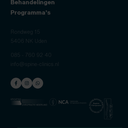
Behandelingen
Programma’s
Rondweg 15
5406 NK Uden
085 - 760 92 40
info@spine-clinics.nl