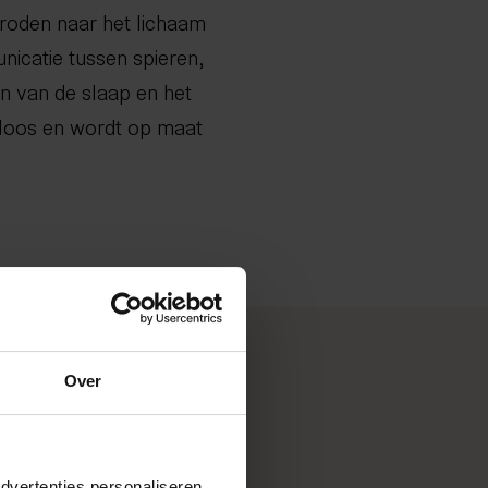
roden naar het lichaam
icatie tussen spieren,
en van de slaap en het
ijnloos en wordt op maat
Over
dvertenties personaliseren,