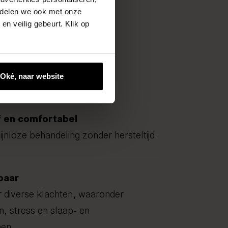
e delen we ook met onze
en veilig gebeurt. Klik op
Oké, naar website
f en comfortabel
ijnloze behandeling zonder hersteltijd.
baar
 diverse klachten, waaronder
n, stress en slaap- en
en.