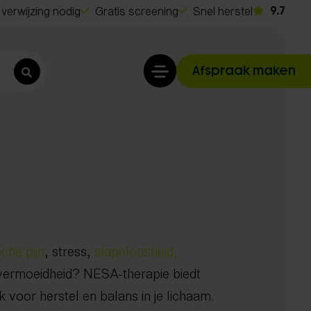
verwijzing nodig
Gratis screening
Snel herstel
9.7
Afspraak maken
che pijn
, stress,
slapeloosheid,
t
 vermoeidheid? NESA-therapie biedt
o
 voor herstel en balans in je lichaam.