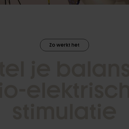
Zo werkt het
t
e
l
j
e
b
a
l
a
n
i
o
-
e
l
e
k
t
r
i
s
c
s
t
i
m
u
l
a
t
i
e