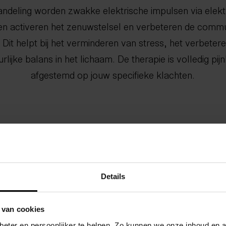
ndeling worden zwakke elektrische impulsen via elekt
en activeren het zenuwstelsel en verbeteren de commun
it helpt bij het verminderen van stress, het verbeter
rlijke balans in het lichaam. De therapie is volledig p
afgestemd op jouw specifieke klachten.
Details
 van cookies
eter en persoonlijker te helpen. Zo kunnen we onze inhoud en a