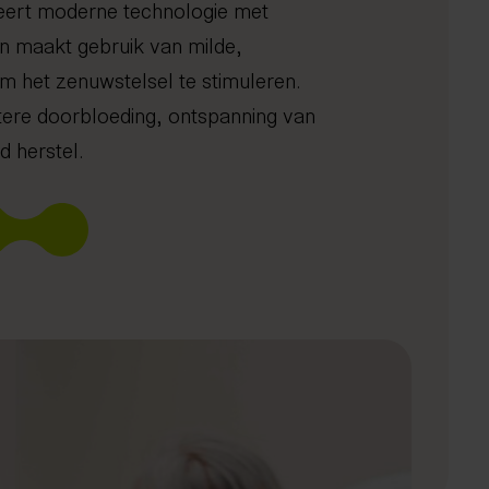
eert moderne technologie met
 en maakt gebruik van milde,
m het zenuwstelsel te stimuleren.
tere doorbloeding, ontspanning van
st
icht
Heup- en beenklachten
DNA analyse
Lasertherapie
Gezond oud worden
Plan je gratis screening
d herstel.