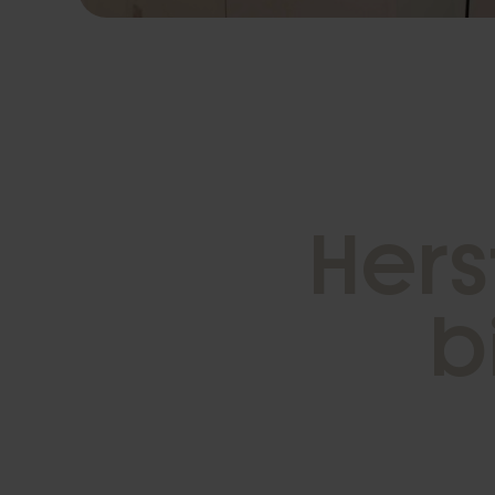
H
e
r
s
b