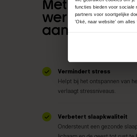
Met
NESA ther
functies bieden voor sociale
werken we effe
partners voor soortgelijke doe
'Oké, naar website' om alles
aan jouw klac
Vermindert stress
Helpt bij het ontspannen van h
verlaagt stressniveaus.
Verbetert slaapkwaliteit
Ondersteunt een gezonde slaap
lichaam en de geest tot rust te