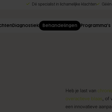
Dé specialist in lichamelijke klachten
Géén 
chten
Diagnostiek
Behandelingen
Programma’s
Chiropractie
Shockwave therapie
EMTT
Lasertherapie
Dry needling
Heb je last van
chronis
Focussed shockwave therapie
overactieve blaas
, of
Manipulatie
een innovatieve aanpak
Spierontspannende technieken