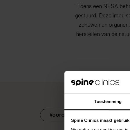
Tijdens een NESA beha
gestuurd. Deze impuls
zenuwen en organen. D
herstellen van de natuu
Toestemming
Voordelen
Spine Clinics maakt gebruik
We gebruiken cookies om je b