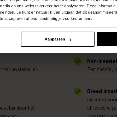
apie
 media en ons websiteverkeer beter analyseren. Deze informati
ctief
leinden. Je kunt er natuurlijk van uitgaan dat dit geanonimiseerd 
 te accepteren of pas handmatig je voorkeuren aan.
hten.
Aanpassen
Non-invasie
et zenuwstelsel en
Een zachte, p
Breed inzet
Geschikt voor
cyclus door het
chronische pij
 brengen
blaasproblem