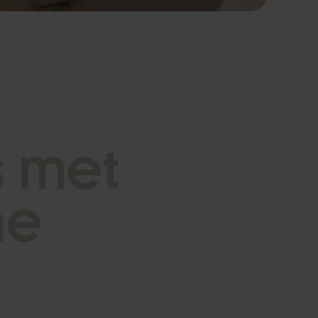
s
m
e
t
h
e