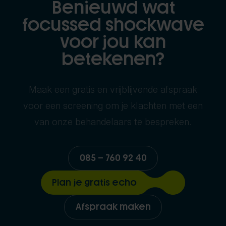
Benieuwd wat
focussed shockwave
voor jou kan
betekenen?
Maak een gratis en vrijblijvende afspraak
voor een screening om je klachten met een
van onze behandelaars te bespreken.
085 – 760 92 40
Plan je gratis echo
Afspraak maken