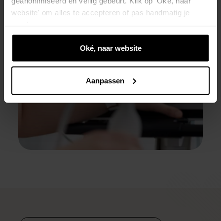
geanonimiseerd en veilig gebeurt. Klik op 'Oké, naar
website' om alles te accepteren of pas handmatig je
voorkeuren aan.
Oké, naar website
Aanpassen