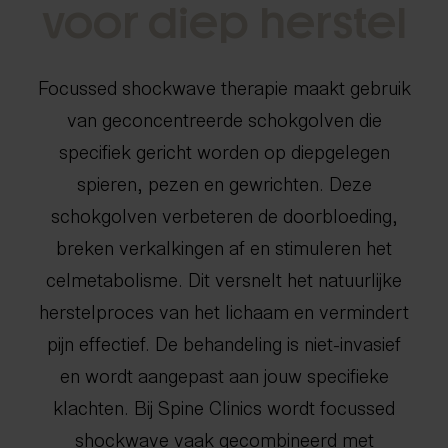
v
o
o
r
d
i
e
p
h
e
r
s
t
e
l
info@spine-clinics.nl
Focussed shockwave therapie maakt gebruik
van geconcentreerde schokgolven die
specifiek gericht worden op diepgelegen
spieren, pezen en gewrichten. Deze
schokgolven verbeteren de doorbloeding,
breken verkalkingen af en stimuleren het
celmetabolisme. Dit versnelt het natuurlijke
herstelproces van het lichaam en vermindert
pijn effectief. De behandeling is niet-invasief
en wordt aangepast aan jouw specifieke
klachten. Bij Spine Clinics wordt focussed
shockwave vaak gecombineerd met