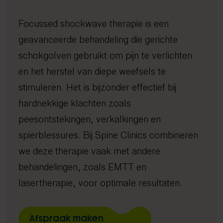
Dry needling
Gratis screening
Focussed shockwave therapie is een
Focussed shockwave therapie
Long Covid
4D Rugscan
Rug- en nekklachten
Echografie
Chiropractie
herstelprogramma
Hoo
iDXA
Sho
Bete
geavanceerde behandeling die gerichte
Manipulatie
schokgolven gebruikt om pijn te verlichten
Spierontspannende technieken
en het herstel van diepe weefsels te
NESA therapie
stimuleren. Het is bijzonder effectief bij
Zuurstoftraining (IHHT)
hardnekkige klachten zoals
Infrarood- en nabij-infraroodtherapie
peesontstekingen, verkalkingen en
Activator
spierblessures. Bij Spine Clinics combineren
Mobilisatie
we deze therapie vaak met andere
Radiale shockwave therapie
behandelingen, zoals EMTT en
Oefentherapie
lasertherapie, voor optimale resultaten.
Sportmassage
Zwangerschapsmassage
Mama massage
Afspraak maken