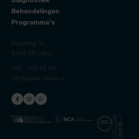
Behandelingen
Programma’s
Rondweg 15
5406 NK Uden
085 - 760 92 40
info@spine-clinics.nl