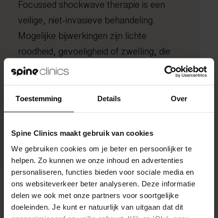
Focussed shockwave therapie is een
veilige, niet-invasieve behandeling.
Mogelijke bijwerkingen zijn lichte
roodheid, gevoeligheid of zwelling, die
meestal snel verdwijnen. Contra-
indicaties, zoals zwangerschap,
pacemakers of
Toestemming
Details
Over
bloedstollingsproblemen, worden
vooraf besproken om de therapie veilig
Spine Clinics maakt gebruik van cookies
af te stemmen op jouw situatie.
We gebruiken cookies om je beter en persoonlijker te
helpen. Zo kunnen we onze inhoud en advertenties
personaliseren, functies bieden voor sociale media en
ons websiteverkeer beter analyseren. Deze informatie
delen we ook met onze partners voor soortgelijke
doeleinden. Je kunt er natuurlijk van uitgaan dat dit