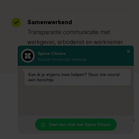
Samenwerkend
Transparante communicatie met
werkgever, arbodienst en werknemer.
Spine Clinics
Reactie binnen één werkdag
Kan ik je ergens mee helpen? Stuur me vooral
een berichtje.
Verken
Een duurzame
1
terugkeer naar werk
Start een chat met Spine Clinics