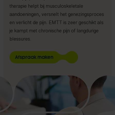
Dry needling
Gratis screening
therapie helpt bij musculoskeletale
Focussed shockwave therapie
Long Covid
4D Rugscan
aandoeningen, versnelt het genezingsproces
Rug- en nekklachten
Echografie
Chiropractie
herstelprogramma
Hoo
iDXA
Sho
Bete
Manipulatie
en verlicht de pijn. EMTT is zeer geschikt als
Spierontspannende technieken
je kampt met chronische pijn of langdurige
NESA therapie
blessures.
Zuurstoftraining (IHHT)
Infrarood- en nabij-infraroodtherapie
Afspraak maken
Activator
Mobilisatie
Radiale shockwave therapie
Oefentherapie
Sportmassage
Zwangerschapsmassage
Mama massage