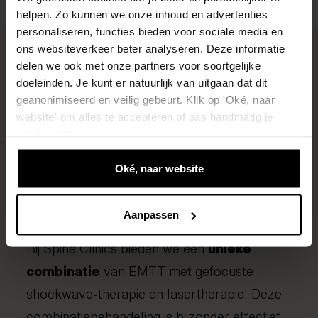
helpen. Zo kunnen we onze inhoud en advertenties
personaliseren, functies bieden voor sociale media en
ons websiteverkeer beter analyseren. Deze informatie
delen we ook met onze partners voor soortgelijke
doeleinden. Je kunt er natuurlijk van uitgaan dat dit
Combinatiebehandelingen
geanonimiseerd en veilig gebeurt. Klik op 'Oké, naar
website' om alles te accepteren of pas handmatig je
Exclusief bij Spine Clinics
voorkeuren aan.
combineer
EMTT met
shockwave en
Oké, naar website
lasertherapie
Aanpassen
Bij Spine Clinics bieden we een
unieke
combinatie
van EMTT met gefocuste
shockwave-therapie en lasertherapie. Deze
combinatiebehandeling is bijzonder effectief