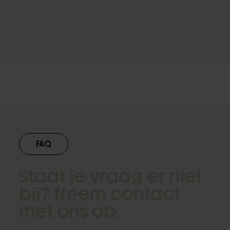
Focussed shockwave
FAQ
therapie
Staat je vraag er niet
bij? Neem contact
met ons op.