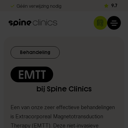
Géén verwijzing nodig
9.7
Gratis screening
Snel herstel
Klachten
Behandeling
Rug- en nekklachten
Diagnostiek
Hoofdpijn
EMTT
Echografie
Schouder- en armklachten
Behandelingen
iDXA scan
Heup- en beenklachten
bij Spine Clinics
Chiropractie
Metabolisme test
Sportblessures
Shockwave therapie
DNA analyse
Kinderen & baby's
Een van onze zeer effectieve behandelingen
EMTT
Neurologisch onderzoek
Overige klachten
is Extracorporeal Magnetotransduction
Lasertherapie
Orthopedisch onderzoek
Therapy (EMTT). Deze niet-invasieve