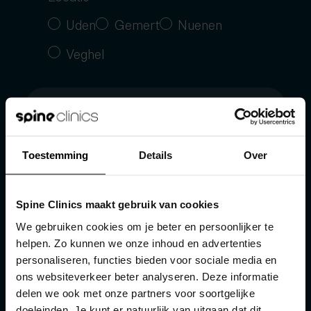
Fysiotherapie
Uden
Gemert
Nuenen
Medical taping
Veghel
Fascial Manipulation
Toestemming
Details
Over
Ik ga akkoord met het
Spine Clinics maakt gebruik van cookies
privacybeleid
van Spine Clinics
*
We gebruiken cookies om je beter en persoonlijker te
helpen. Zo kunnen we onze inhoud en advertenties
personaliseren, functies bieden voor sociale media en
ons websiteverkeer beter analyseren. Deze informatie
Verzenden
delen we ook met onze partners voor soortgelijke
doeleinden. Je kunt er natuurlijk van uitgaan dat dit