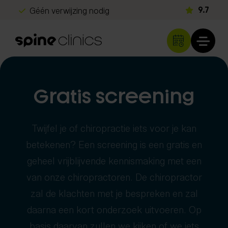
Géén verwijzing nodig
9.7
Gratis screening
Snel herstel
Klachten
Gratis screening
Rug- en nekklachten
Diagnostiek
Hoofdpijn
Twijfel je of chiropractie iets voor je kan
Echografie
Schouder- en armklachten
Behandelingen
betekenen? Een screening is een gratis en
iDXA scan
Heup- en beenklachten
geheel vrijblijvende kennismaking met een
Chiropractie
Metabolisme test
Programma's
Sportblessures
van onze chiropractoren. De chiropractor
Shockwave therapie
DNA analyse
Kinderen & baby's
zal de klachten met je bespreken en zal
Long Covid herstelprogramma
Spine Clinics
EMTT
Neurologisch onderzoek
Overige klachten
daarna een kort onderzoek uitvoeren. Op
Beter slapen met inzicht
Locaties
Lasertherapie
Orthopedisch onderzoek
Over ons
basis daarvan zullen we kijken of we iets