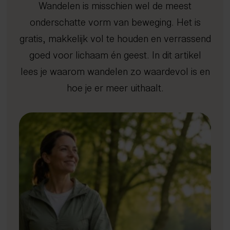
Wandelen is misschien wel de meest
Afvallen met inzicht
Kennisbank
Dry needling
Gratis screening
Sport
Uden
onderschatte vorm van beweging. Het is
Gezond oud worden
Expertisecentrum
Focussed shockwave therapie
Long Covid
4D Rugscan
FAQ
Veghel
Nieuws en blogs
Rug- en nekklachten
Echografie
Chiropractie
herstelprogramma
Hoo
iDXA
Sho
Bete
gratis, makkelijk vol te houden en verrassend
Peak Performance
Tarieven
Manipulatie
Vacatures
Nuenen
Wetenschappelijke artikelen
goed voor lichaam én geest. In dit artikel
Reintegratie & Werkvitaliteit
Contact
Spierontspannende technieken
Gemert-Bakel
Podcast
lees je waarom wandelen zo waardevol is en
NESA therapie
Afspraak maken
hoe je er meer uithaalt.
Zuurstoftraining (IHHT)
Infrarood- en nabij-infraroodtherapie
085 - 760 92 40
info@spine-clinics.nl
Activator
Mobilisatie
Radiale shockwave therapie
Oefentherapie
Sportmassage
Zwangerschapsmassage
Mama massage