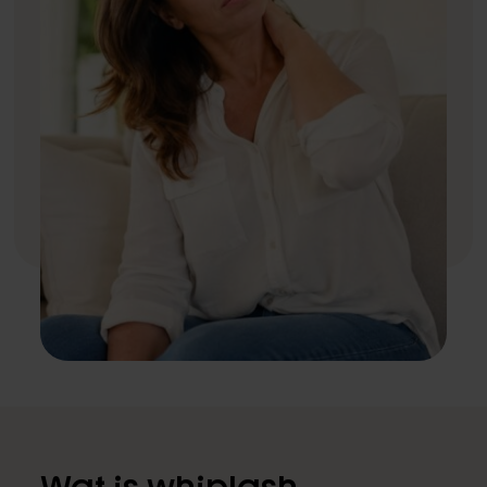
Fysiotherapie
Medical taping
Fascial Manipulation