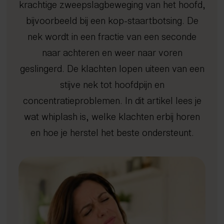
krachtige zweepslagbeweging van het hoofd,
Afvallen met inzicht
Kennisbank
Dry needling
Gratis screening
Sport
Uden
bijvoorbeeld bij een kop-staartbotsing. De
Gezond oud worden
Expertisecentrum
Focussed shockwave therapie
Long Covid
4D Rugscan
FAQ
Veghel
Nieuws en blogs
Rug- en nekklachten
Echografie
Chiropractie
herstelprogramma
Hoo
iDXA
Sho
Bete
nek wordt in een fractie van een seconde
Peak Performance
Tarieven
Manipulatie
Vacatures
Nuenen
Wetenschappelijke artikelen
naar achteren en weer naar voren
Reintegratie & Werkvitaliteit
Contact
Spierontspannende technieken
Gemert-Bakel
Podcast
geslingerd. De klachten lopen uiteen van een
NESA therapie
Afspraak maken
stijve nek tot hoofdpijn en
Zuurstoftraining (IHHT)
concentratieproblemen. In dit artikel lees je
Infrarood- en nabij-infraroodtherapie
085 - 760 92 40
wat whiplash is, welke klachten erbij horen
info@spine-clinics.nl
Activator
en hoe je herstel het beste ondersteunt.
Mobilisatie
Radiale shockwave therapie
Oefentherapie
Sportmassage
Zwangerschapsmassage
Mama massage