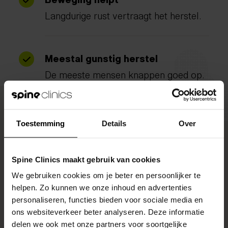
Langdurige rust vertraagt het herstel.
Meestal gunstig herstel
De meeste mensen knappen goed op.
Toestemming
Details
Over
Waarom rust alleen
Spine Clinics maakt gebruik van cookies
vaak niet werkt
We gebruiken cookies om je beter en persoonlijker te
helpen. Zo kunnen we onze inhoud en advertenties
personaliseren, functies bieden voor sociale media en
De nek volledig ontzien voelt logisch, maar
ons websiteverkeer beter analyseren. Deze informatie
pakt vaak averechts uit.
delen we ook met onze partners voor soortgelijke