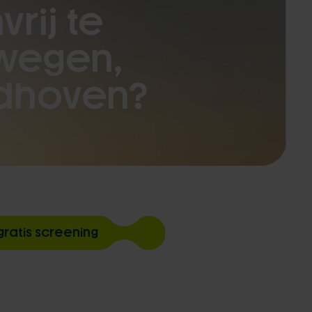
vrij te
wegen,
dhoven?
 gratis screening