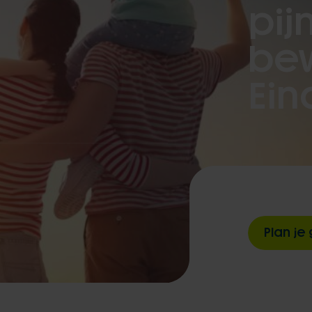
pijn
be
Ein
Plan je