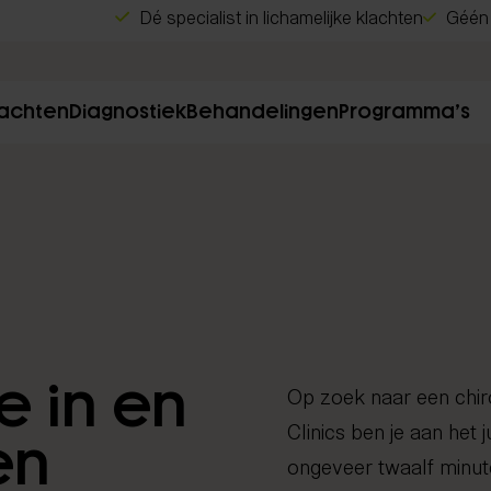
Dé specialist in lichamelijke klachten
Géén 
lachten
Diagnostiek
Behandelingen
Programma’s
e in en
Op zoek naar een chir
Clinics ben je aan het j
en
ongeveer twaalf minut