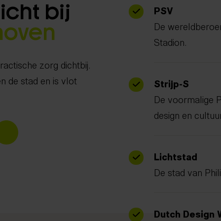
cht bij
PSV
De wereldberoem
hoven
Stadion.
actische zorg dichtbij.
n de stad en is vlot
Strijp-S
De voormalige Ph
design en cultuur
Lichtstad
De stad van Phil
Dutch Design