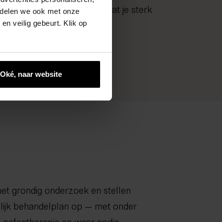
essures te voorkomen, zodat je sterk
e delen we ook met onze
en veilig gebeurt. Klik op
Oké, naar website
met grondig onderzoek en stellen
lijk behandelplan op — met onder
, oefentherapie en waar nodig