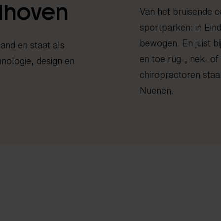
dhoven
Van het bruisende c
sportparken: in Ein
bewogen. En juist bi
land en staat als
en toe rug-, nek- o
hnologie, design en
chiropractoren staan
Nuenen.