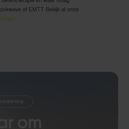
hockwave of EMTT. Bekijk al onze
elingen
.
 screening
ar om