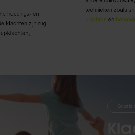
technieken zoals s
ele houdings- en
klachten
en
behand
 klachten zijn rug-
eupklachten,
Gratis
Kla