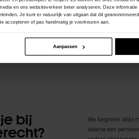
aan te pakken en bl
 media en ons websiteverkeer beter analyseren. Deze informati
n het topvoetbal
en pijnvrij blijft.
leinden. Je kunt er natuurlijk van uitgaan dat dit geanonimiseerd 
verenigingen en
 te accepteren of pas handmatig je voorkeuren aan.
Aanpassen
e bij
We beginnen altijd 
daarna een persoon
erecht?
andere chiropractie