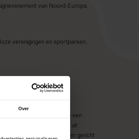
esignevenement van Noord-Europa.
lloze verenigingen en sportparken.
Over
eegt, hoe groter de kans op een
opractoren helpen sporters uit
en aan rug, knie of schouder gericht
dvertenties personaliseren,