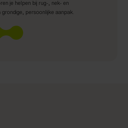
en je helpen bij rug-, nek- en
 grondige, persoonlijke aanpak.
st
icht
Heup- en beenklachten
DNA analyse
Lasertherapie
Gezond oud worden
Plan je gratis screening