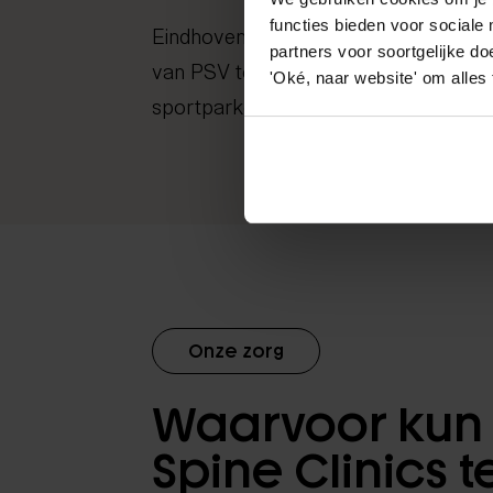
functies bieden voor sociale
Eindhoven is een echte sportstad, va
partners voor soortgelijke doe
van PSV tot een enorme variatie aan 
'Oké, naar website' om alles
sportparken door de hele stad.
Onze zorg
Waarvoor kun j
Spine Clinics t