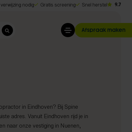
verwijzing nodig
Gratis screening
Snel herstel
9.7
Afspraak maken
opractor in Eindhoven? Bij Spine
t
uiste adres. Vanuit Eindhoven rijd je in
o
en naar onze vestiging in Nuenen,