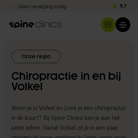
Géén verwijzing nodig
9.7
Gratis screening
Snel herstel
Klachten
Onze regio
Rug- en nekklachten
Diagnostiek
Chiropractie in en bij
Hoofdpijn
Echografie
Schouder- en armklachten
Volkel
Behandelingen
iDXA scan
Heup- en beenklachten
Chiropractie
Metabolisme test
Programma's
Sportblessures
Woon je in Volkel en zoek je een chiropractor
Shockwave therapie
DNA analyse
Kinderen & baby's
in de buurt? Bij Spine Clinics ben je aan het
Long Covid herstelprogramma
Spine Clinics
EMTT
Neurologisch onderzoek
Overige klachten
juiste adres. Vanuit Volkel zit je in een paar
Beter slapen met inzicht
Locaties
Lasertherapie
Orthopedisch onderzoek
Over ons
minuten bij onze vestiging in Uden, waar onze