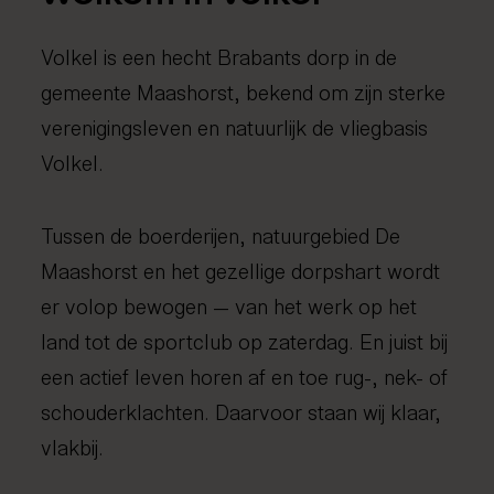
Fysiotherapie
Medical taping
Volkel is een hecht Brabants dorp in de
Fascial Manipulation
gemeente Maashorst, bekend om zijn sterke
verenigingsleven en natuurlijk de vliegbasis
Volkel.
Tussen de boerderijen, natuurgebied De
Maashorst en het gezellige dorpshart wordt
er volop bewogen — van het werk op het
land tot de sportclub op zaterdag. En juist bij
een actief leven horen af en toe rug-, nek- of
schouderklachten. Daarvoor staan wij klaar,
vlakbij.