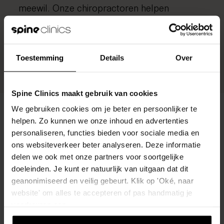
meewil. Onze chiropractoren helpen
sporters uit Volkel om klachten gericht aan
te pakken en blessures te voorkomen, zodat
je snel en sterk weer op het veld staat.
Toestemming
Details
Over
Spine Clinics maakt gebruik van cookies
We gebruiken cookies om je beter en persoonlijker te
helpen. Zo kunnen we onze inhoud en advertenties
personaliseren, functies bieden voor sociale media en
Onze zorg
ons websiteverkeer beter analyseren. Deze informatie
delen we ook met onze partners voor soortgelijke
Waarvoor kun je bij
doeleinden. Je kunt er natuurlijk van uitgaan dat dit
Spine Clinics terecht?
geanonimiseerd en veilig gebeurt. Klik op 'Oké, naar
website' om alles te accepteren of pas handmatig je
Bij Spine Clinics behandelen we het hele
voorkeuren aan.
houdings- en bewegingsapparaat.