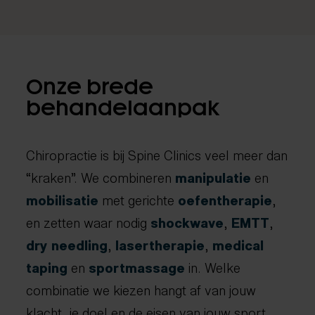
Onze brede
behandelaanpak
Chiropractie is bij Spine Clinics veel meer dan
“kraken”. We combineren
manipulatie
en
mobilisatie
met gerichte
oefentherapie
,
en zetten waar nodig
shockwave
,
EMTT
,
dry needling
,
lasertherapie
,
medical
taping
en
sportmassage
in. Welke
combinatie we kiezen hangt af van jouw
klacht, je doel en de eisen van jouw sport.