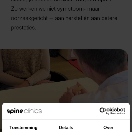
Zo werken we niet symptoom- maar
oorzaakgericht — aan herstel én aan betere
prestaties.
Toestemming
Details
Over