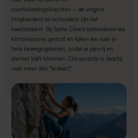
Afvallen met inzicht
Kennisbank
Dry needling
Gratis screening
Sport
Uden
overbelastingsklachten — de vingers
Gezond oud worden
Expertisecentrum
Focussed shockwave therapie
Long Covid
4D Rugscan
FAQ
Veghel
Nieuws en blogs
(ringbanden) en schouders zijn het
Rug- en nekklachten
Echografie
Chiropractie
herstelprogramma
Hoo
iDXA
Sho
Bete
Peak Performance
Tarieven
Manipulatie
Vacatures
Nuenen
Wetenschappelijke artikelen
kwetsbaarst. Bij Spine Clinics behandelen we
Reintegratie & Werkvitaliteit
Contact
Spierontspannende technieken
Gemert-Bakel
Podcast
klimblessures gericht en kijken we naar je
NESA therapie
hele bewegingsketen, zodat je pijnvrij en
Afspraak maken
Zuurstoftraining (IHHT)
sterker blijft klimmen. Chiropractie is daarbij
Infrarood- en nabij-infraroodtherapie
085 - 760 92 40
veel meer dan “kraken”.
info@spine-clinics.nl
Activator
Mobilisatie
Radiale shockwave therapie
Oefentherapie
Sportmassage
Zwangerschapsmassage
Mama massage