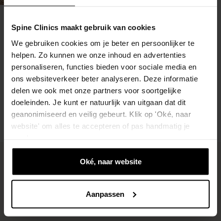
Benieuwd wat er bij jou
speelt?
Spine Clinics maakt gebruik van cookies
We gebruiken cookies om je beter en persoonlijker te
Tijdens een gratis screening brengen we je
helpen. Zo kunnen we onze inhoud en advertenties
klacht in kaart en bespreken we de beste
personaliseren, functies bieden voor sociale media en
aanpak — vrijblijvend en zonder verwijzing.
ons websiteverkeer beter analyseren. Deze informatie
delen we ook met onze partners voor soortgelijke
doeleinden. Je kunt er natuurlijk van uitgaan dat dit
Plan een gratis screening
geanonimiseerd en veilig gebeurt. Klik op 'Oké, naar
website' om alles te accepteren of pas handmatig je
voorkeuren aan.
Oké, naar website
Preventie en betere
prestaties
Aanpassen