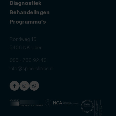
Diagnostiek
Behandelingen
Programma’s
Rondweg 15
5406 NK Uden
085 - 760 92 40
info@spine-clinics.nl