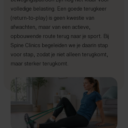
Afvallen met inzicht
Kennisbank
Dry needling
Gratis screening
Sport
Uden
volledige belasting. Een goede terugkeer
Gezond oud worden
Expertisecentrum
Focussed shockwave therapie
Long Covid
4D Rugscan
FAQ
Veghel
Nieuws en blogs
(return-to-play) is geen kwestie van
Rug- en nekklachten
Echografie
Chiropractie
herstelprogramma
Hoo
iDXA
Sho
Bete
Peak Performance
Tarieven
Manipulatie
Vacatures
Nuenen
Wetenschappelijke artikelen
afwachten, maar van een actieve,
Reintegratie & Werkvitaliteit
Contact
Spierontspannende technieken
Gemert-Bakel
Podcast
opbouwende route terug naar je sport. Bij
NESA therapie
Spine Clinics begeleiden we je daarin stap
Afspraak maken
Zuurstoftraining (IHHT)
voor stap, zodat je niet alleen terugkomt,
Infrarood- en nabij-infraroodtherapie
085 - 760 92 40
maar sterker terugkomt.
info@spine-clinics.nl
Activator
Mobilisatie
Radiale shockwave therapie
Oefentherapie
Sportmassage
Zwangerschapsmassage
Mama massage