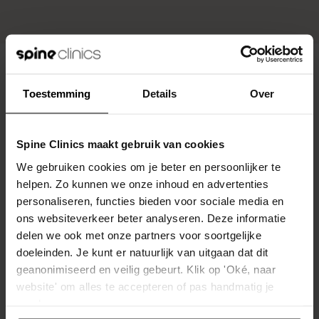
Toestemming
Details
Over
Goed om te weten
Veelgestelde vragen
Spine Clinics maakt gebruik van cookies
We gebruiken cookies om je beter en persoonlijker te
helpen. Zo kunnen we onze inhoud en advertenties
Wanneer mag ik weer
personaliseren, functies bieden voor sociale media en
01
volledig sporten?
ons websiteverkeer beter analyseren. Deze informatie
delen we ook met onze partners voor soortgelijke
doeleinden. Je kunt er natuurlijk van uitgaan dat dit
geanonimiseerd en veilig gebeurt. Klik op 'Oké, naar
Niet op een vaste datum, maar zodra
website' om alles te accepteren of pas handmatig je
je lichaam de opbouwende belasting
voorkeuren aan.