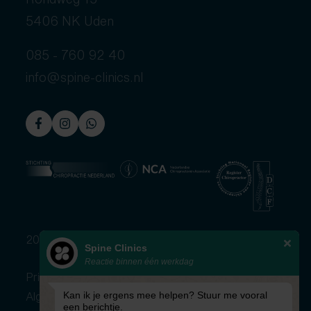
5406 NK Uden
085 - 760 92 40
info@spine-clinics.nl
2026 © Spine Clinics
Spine Clinics
Reactie binnen één werkdag
Privacybeleid
Algemene voorwaarden
Kan ik je ergens mee helpen? Stuur me vooral
een berichtje.