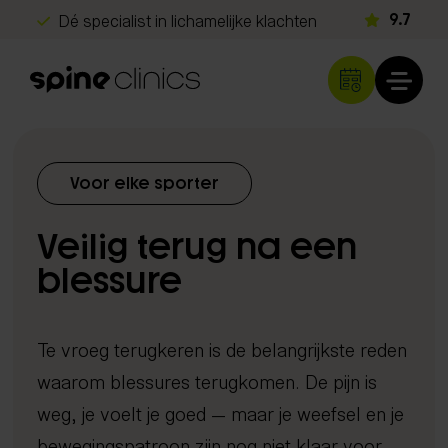
Dé specialist in lichamelijke klachten
9.7
Géén verwijzing nodig
Gratis screening
Snel herstel
Klachten
Voor elke sporter
Rug- en nekklachten
Diagnostiek
Veilig terug na een
Hoofdpijn
Echografie
Schouder- en armklachten
blessure
Behandelingen
iDXA scan
Heup- en beenklachten
Chiropractie
Metabolisme test
Programma's
Sportblessures
Te vroeg terugkeren is de belangrijkste reden
Shockwave therapie
DNA analyse
Kinderen & baby's
waarom blessures terugkomen. De pijn is
Long Covid herstelprogramma
Spine Clinics
EMTT
Neurologisch onderzoek
Overige klachten
weg, je voelt je goed — maar je weefsel en je
Beter slapen met inzicht
Locaties
Lasertherapie
Orthopedisch onderzoek
Over ons
bewegingspatroon zijn nog niet klaar voor