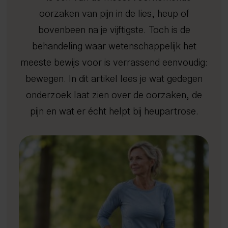
Afvallen met inzicht
Kennisbank
Dry needling
Gratis screening
Sport
Uden
oorzaken van pijn in de lies, heup of
Gezond oud worden
Expertisecentrum
Focussed shockwave therapie
Long Covid
4D Rugscan
FAQ
Veghel
Nieuws en blogs
bovenbeen na je vijftigste. Toch is de
Rug- en nekklachten
Echografie
Chiropractie
herstelprogramma
Hoo
iDXA
Sho
Bete
Peak Performance
Tarieven
Manipulatie
Vacatures
Nuenen
Wetenschappelijke artikelen
behandeling waar wetenschappelijk het
Reintegratie & Werkvitaliteit
Contact
Spierontspannende technieken
Gemert-Bakel
Podcast
meeste bewijs voor is verrassend eenvoudig:
NESA therapie
bewegen. In dit artikel lees je wat gedegen
Afspraak maken
Zuurstoftraining (IHHT)
onderzoek laat zien over de oorzaken, de
Infrarood- en nabij-infraroodtherapie
085 - 760 92 40
pijn en wat er écht helpt bij heupartrose.
info@spine-clinics.nl
Activator
Mobilisatie
Radiale shockwave therapie
Oefentherapie
Sportmassage
Zwangerschapsmassage
Mama massage