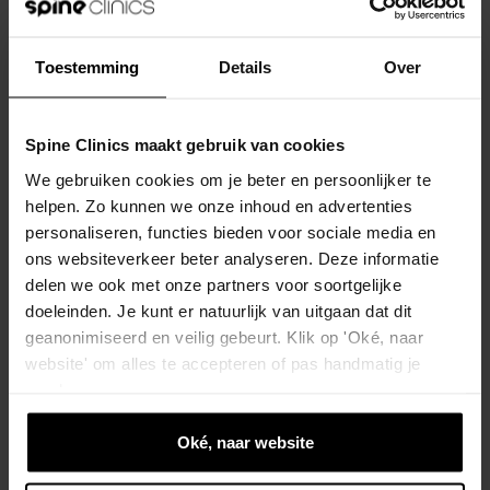
een stoel. Wil je weten hoe zulke klachten
worden aangepakt, lees dan meer over
Toestemming
Details
Over
heupartrose
en de rol van
oefentherapie
bij
het opbouwen van kracht en vertrouwen in
Spine Clinics maakt gebruik van cookies
beweging.
We gebruiken cookies om je beter en persoonlijker te
Manuele
helpen. Zo kunnen we onze inhoud en advertenties
04
personaliseren, functies bieden voor sociale media en
therapie, afvallen
ons websiteverkeer beter analyseren. Deze informatie
en operatie: wat
delen we ook met onze partners voor soortgelijke
doeleinden. Je kunt er natuurlijk van uitgaan dat dit
werkt?
geanonimiseerd en veilig gebeurt. Klik op 'Oké, naar
website' om alles te accepteren of pas handmatig je
voorkeuren aan.
Niet elke populaire behandeling houdt stand in
onderzoek. In een zorgvuldig opgezette studie
Oké, naar website
in JAMA (2014) met 102 patiënten bleek een