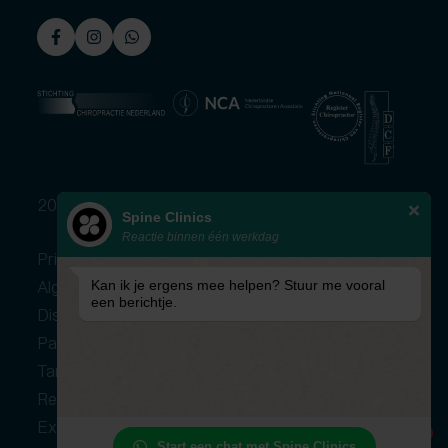
2026 © Spine Clinics
Spine Clinics
Reactie binnen één werkdag
Privacybeleid
Algemene voorwaarden
Kan ik je ergens mee helpen? Stuur me vooral
een berichtje.
Disclaimer
Patientenverenigingen
Tarieven
Regio’s
Expertisecentrum
1
Start een chat met Spine Clinics