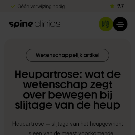
Géén verwijzing nodig
9.7
Gratis screening
Snel herstel
Klachten
Wetenschappelijk artikel
Rug- en nekklachten
Diagnostiek
Heupartrose: wat de
Hoofdpijn
Echografie
Schouder- en armklachten
wetenschap zegt
Behandelingen
iDXA scan
Heup- en beenklachten
over bewegen bij
Chiropractie
Metabolisme test
Programma's
Sportblessures
slijtage van de heup
Shockwave therapie
DNA analyse
Kinderen & baby's
Long Covid herstelprogramma
Spine Clinics
EMTT
Neurologisch onderzoek
Overige klachten
Heupartrose — slijtage van het heupgewricht
Beter slapen met inzicht
Locaties
Lasertherapie
Orthopedisch onderzoek
Over ons
— is een van de meest voorkomende