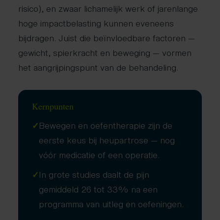
risico), en zwaar lichamelijk werk of jarenlange
hoge impactbelasting kunnen eveneens
bijdragen. Juist die beïnvloedbare factoren —
gewicht, spierkracht en beweging — vormen
het aangrijpingspunt van de behandeling.
Kernpunten
✓
Bewegen en oefentherapie zijn de
eerste keus bij heupartrose — nog
vóór medicatie of een operatie.
✓
In grote studies daalt de pijn
gemiddeld 26 tot 33% na een
programma van uitleg en oefeningen.