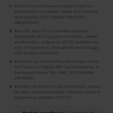
Effect of exercise therapy in patients with hip
1
osteoarthritis: a systematic review and cumulative
meta-analysis. 2023 (PubMed 36817089 /
PMC9932106).
Roos EM, Skou ST e.a. Immediate outcomes
2
following the GLA:D program in Denmark, Canada
and Australia — analyse van 28.370 patiënten met
knie- of heupartrose. Osteoarthritis and Cartilage,
2021 (PubMed 33561542).
Bennell KL e.a. Effect of Physical Therapy on Pain
3
and Function in Patients With Hip Osteoarthritis: A
Randomized Clinical Trial. JAMA, 2014 (PubMed
24846036).
Individual risk factors for hip osteoarthritis: obesity,
4
hip injury, and physical activity. American Journal of
Epidemiology (PubMed 9521177).
Medisch geverifieerd.
De inhoud van dit