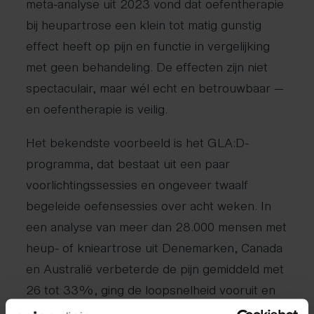
meta-analyse uit 2023 vond dat oefentherapie
bij heupartrose een klein tot matig gunstig
effect heeft op pijn en functie in vergelijking
met geen behandeling. De effecten zijn niet
spectaculair, maar wél echt en betrouwbaar —
en oefentherapie is veilig.
Het bekendste voorbeeld is het GLA:D-
programma, dat bestaat uit een paar
voorlichtingssessies en ongeveer twaalf
begeleide oefensessies over acht weken. In
een analyse van meer dan 28.000 mensen met
heup- of knieartrose uit Denemarken, Canada
en Australië verbeterde de pijn gemiddeld met
26 tot 33%, ging de loopsnelheid vooruit en
konden deelnemers makkelijker opstaan uit