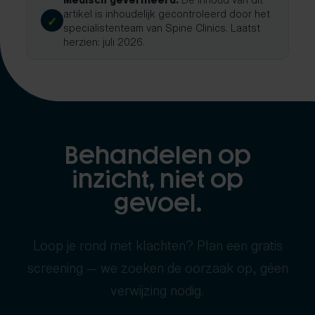
artikel is inhoudelijk gecontroleerd door het
✓
specialistenteam van Spine Clinics. Laatst
herzien: juli 2026.
Behandelen op
inzicht, niet op
gevoel.
Loop je rond met klachten? Plan een gratis
screening — we zoeken de oorzaak op, géen
verwijzing nodig.