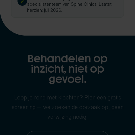
✓
specialistenteam van Spine Clinics. Laatst
herzien: juli 2026.
Behandelen op
inzicht, niet op
gevoel.
Loop je rond met klachten? Plan een gratis
screening — we zoeken de oorzaak op, géén
verwijzing nodig.