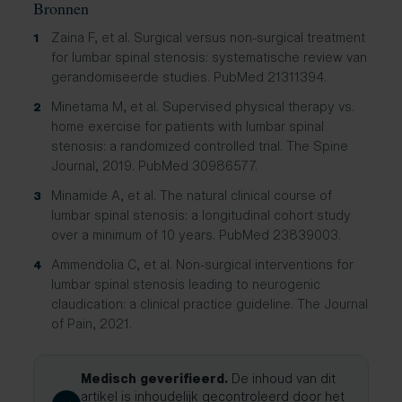
Bronnen
Zaina F, et al. Surgical versus non-surgical treatment
1
for lumbar spinal stenosis: systematische review van
gerandomiseerde studies. PubMed 21311394.
Minetama M, et al. Supervised physical therapy vs.
2
home exercise for patients with lumbar spinal
stenosis: a randomized controlled trial. The Spine
Journal, 2019. PubMed 30986577.
Minamide A, et al. The natural clinical course of
3
lumbar spinal stenosis: a longitudinal cohort study
over a minimum of 10 years. PubMed 23839003.
Ammendolia C, et al. Non-surgical interventions for
4
lumbar spinal stenosis leading to neurogenic
claudication: a clinical practice guideline. The Journal
of Pain, 2021.
Medisch geverifieerd.
De inhoud van dit
artikel is inhoudelijk gecontroleerd door het