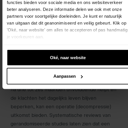
gerichte oefentherapie en goede voorlichting.
functies bieden voor sociale media en ons websiteverkeer
beter analyseren. Deze informatie delen we ook met onze
Een gerandomiseerd onderzoek liet zien dat
partners voor soortgelijke doeleinden. Je kunt er natuurlijk
begeleide fysiotherapie op de korte termijn tot
van uitgaan dat dit geanonimiseerd en veilig gebeurt. Klik op
grotere verbeteringen leidde in symptomen,
'Oké, naar website' om alles te accepteren of pas handmatig
loopafstand en dagelijkse activiteit dan zelf
je voorkeuren aan.
thuis oefenen. Oefeningen richten zich vaak
op het vergroten van de loopafstand, het
Oké, naar website
versterken van romp- en beenspieren en
houdingen die het wervelkanaal ontlasten.
Aanpassen
Wanneer stevige conservatieve behandeling
na drie tot zes maanden onvoldoende helpt en
de klachten het dagelijks leven blijven
beperken, kan een operatie (decompressie)
uitkomst bieden. Systematische reviews van
gerandomiseerde studies laten zien dat een