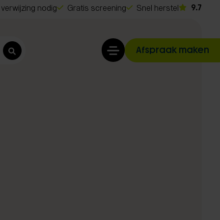
verwijzing nodig
Gratis screening
Snel herstel
9.7
Afspraak maken
t
o