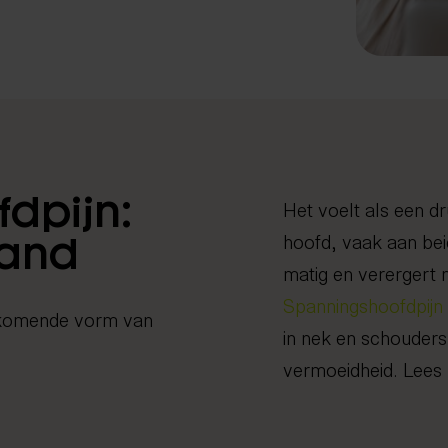
dpijn:
Het voelt als een d
hoofd, vaak aan beid
band
matig en verergert 
Spanningshoofdpijn
rkomende vorm van
in nek en schouders
vermoeidheid. Lees