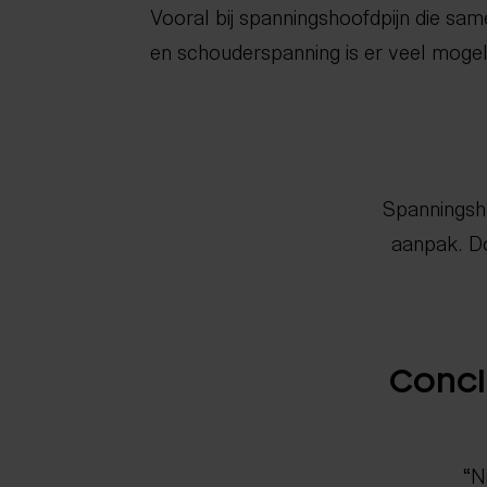
Vooral bij spanningshoofdpijn die sa
en schouderspanning is er veel mogeli
Spanningsho
aanpak. Do
Conclu
“N