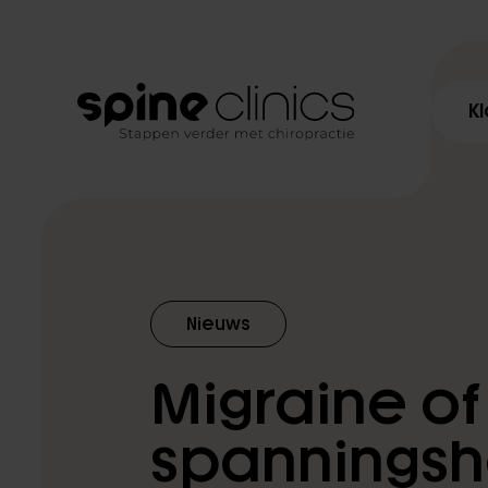
K
Klachten
Diagnostiek
Nieuws
Behandelingen
Migraine of
Programma’s
spanningsh
Spine Clinics