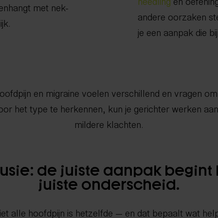
needling
en oefening
menhangt met nek-
andere oorzaken ste
jk.
je een aanpak die bi
ofdpijn en migraine voelen verschillend en vragen o
or het type te herkennen, kun je gerichter werken aa
mildere klachten.
sie: de juiste aanpak begint 
juiste onderscheid.
iet alle hoofdpijn is hetzelfde — en dat bepaalt wat help