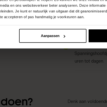
 media en ons websiteverkeer beter analyseren. Deze informati
Bijverschijnse
leinden. Je kunt er natuurlijk van uitgaan dat dit geanonimiseerd 
Bij migraine: mis
 te accepteren of pas handmatig je voorkeuren aan.
soms aura.
Aanpassen
Duur
Spanningshoofdp
uren tot dagen.
f doen?
Denk aan voldoende 