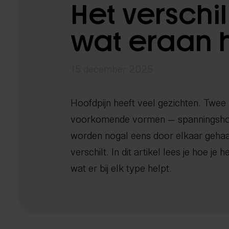
Het verschi
Locaties
Kennisbank
wat eraan 
Expertisecentrum
Long Covid
Rug- en nekklachten
Echografie
Chiropractie
herstelprogramma
Tarieven
0
15 december 2025
i
Contact
Hoofdpijn heeft veel gezichten. Twee
voorkomende vormen — spanningshoo
worden nogal eens door elkaar gehaal
verschilt. In dit artikel lees je hoe je 
wat er bij elk type helpt.