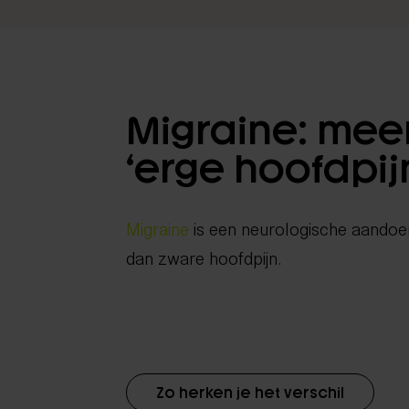
Migraine: mee
‘erge hoofdpij
Migraine
is een neurologische aandoe
dan zware hoofdpijn.
Zo herken je het verschil