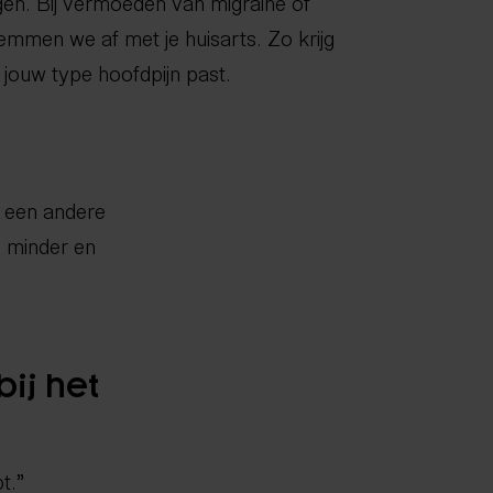
en. Bij vermoeden van migraine of
mmen we af met je huisarts. Zo krijg
j jouw type hoofdpijn past.
m een andere
n minder en
bij het
t.”