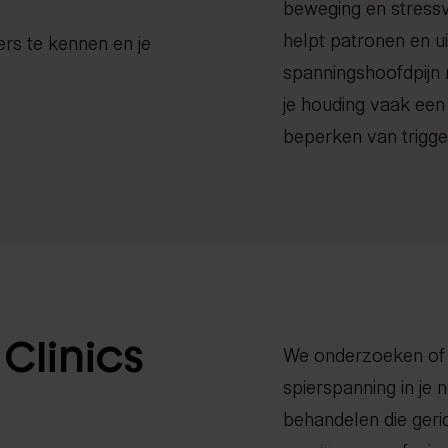
beweging en stress
helpt patronen en u
ers te kennen en je
spanningshoofdpijn
je houding vaak een g
beperken van trigger
Clinics
We onderzoeken of
spierspanning in je 
behandelen die geri