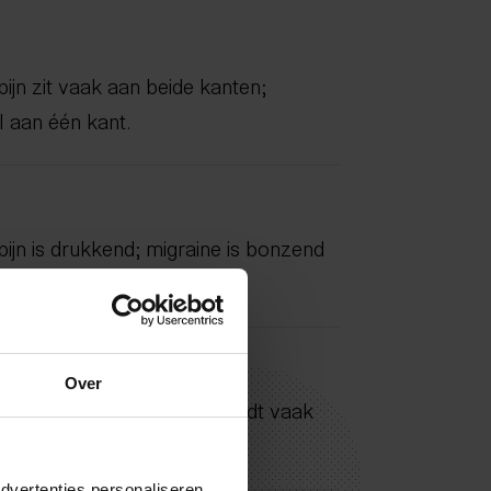
jn zit vaak aan beide kanten;
l aan één kant.
jn is drukkend; migraine is bonzend
Over
n blijft gelijk; migraine wordt vaak
dvertenties personaliseren,