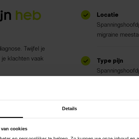
ijn
heb
Locatie
Spanningshoofdpi
migraine meesta
iagnose. Twijfel je
 je klachten vaak
Type pijn
Spanningshoofdpi
en kloppend.
Bij beweging
Details
Spanningshoofdpij
erger.
 van cookies
eter en persoonlijker te helpen. Zo kunnen we onze inhoud en a