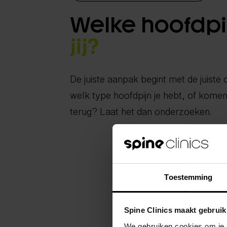
Welke hoofdp
jij?
De juiste aanpak begint met de juiste d
welk type hoofdpijn je hebt, of komen
terug? Laat het dan onderzoeken.
Toestemming
Spine Clinics maakt gebruik
We gebruiken cookies om je b