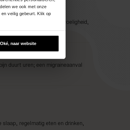
e delen we ook met onze
len
en veilig gebeurt. Klik op
selijkheid, licht- en geluidgevoeligheid,
Oké, naar website
ijn duurt uren; een migraineaanval
slaap, regelmatig eten en drinken,