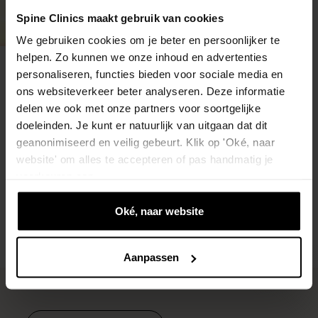
Spine Clinics maakt gebruik van cookies
We gebruiken cookies om je beter en persoonlijker te
helpen. Zo kunnen we onze inhoud en advertenties
Gratis screening
personaliseren, functies bieden voor sociale media en
ons websiteverkeer beter analyseren. Deze informatie
Zet jij vandaag de
delen we ook met onze partners voor soortgelijke
stap naar een pijnvrij
doeleinden. Je kunt er natuurlijk van uitgaan dat dit
geanonimiseerd en veilig gebeurt. Klik op 'Oké, naar
leven?
website' om alles te accepteren of pas handmatig je
voorkeuren aan.
Plan je gratis screening
Oké, naar website
Aanpassen