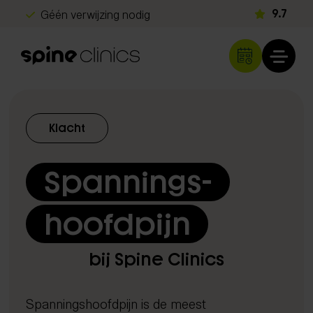
Géén verwijzing nodig
9.7
Gratis screening
Snel herstel
Klachten
Klacht
Rug- en nekklachten
Hoofdpijn
Spannings­
Schouder- en armklachten
Heup- en beenklachten
hoofdpijn
Sportblessures
Kinderen & baby's
bij Spine Clinics
Overige klachten
Spanningshoofdpijn is de meest