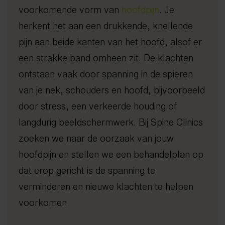
Diagnostiek
voorkomende vorm van
hoofdpijn
. Je
Long Covid
herkent het aan een drukkende, knellende
Rug- en nekklachten
Echografie
Chiropractie
herstelprogramma
Hoo
iDXA
Sho
Bete
Echografie
Behandelingen
pijn aan beide kanten van het hoofd, alsof er
iDXA scan
een strakke band omheen zit. De klachten
Chiropractie
Metabolisme test
Programma's
ontstaan vaak door spanning in de spieren
Shockwave therapie
DNA analyse
van je nek, schouders en hoofd, bijvoorbeeld
Long Covid herstelprogramma
Spine Clinics
EMTT
Neurologisch onderzoek
door stress, een verkeerde houding of
Beter slapen met inzicht
Locaties
Lasertherapie
Orthopedisch onderzoek
Over ons
langdurig beeldschermwerk. Bij Spine Clinics
Afvallen met inzicht
Kennisbank
Dry needling
Gratis screening
Sport
Uden
zoeken we naar de oorzaak van jouw
Gezond oud worden
Expertisecentrum
Focussed shockwave therapie
4D Rugscan
FAQ
Veghel
Nieuws en blogs
hoofdpijn en stellen we een behandelplan op
Peak Performance
Tarieven
Manipulatie
Vacatures
Nuenen
Wetenschappelijke artikelen
dat erop gericht is de spanning te
Reintegratie & Werkvitaliteit
Contact
Spierontspannende technieken
Gemert-Bakel
Podcast
verminderen en nieuwe klachten te helpen
NESA therapie
voorkomen.
Afspraak maken
Zuurstoftraining (IHHT)
Infrarood- en nabij-infraroodtherapie
085 - 760 92 40