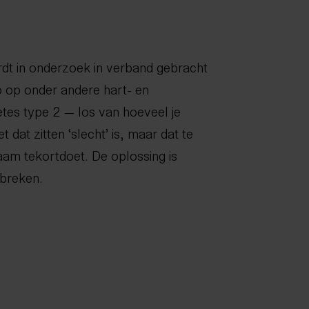
rdt in onderzoek in verband gebracht
o op onder andere hart- en
etes type 2 — los van hoeveel je
et dat zitten ‘slecht’ is, maar dat te
chaam tekortdoet. De oplossing is
rbreken.