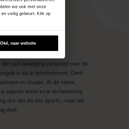
rap
e delen we ook met onze
llen op over de dag.
en veilig gebeurt. Klik op
Oké, naar website
 dat veel beweging verspreid over de
angrijk is als je sportmoment. Denk
aplopen en klusjes. Al die kleine
 spieren actief en je stofwisseling
g dus niet als iets aparts, maar als
dag doet.