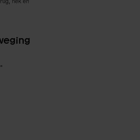
rug, nek en
eweging
”