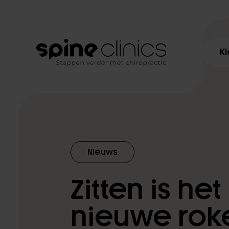
K
Klachten
Diagnostiek
Nieuws
Behandelingen
Zitten is het
Programma’s
nieuwe rok
Spine Clinics