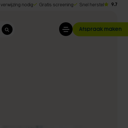
verwijzing nodig
Gratis screening
Snel herstel
9.7
Afspraak maken
t
o