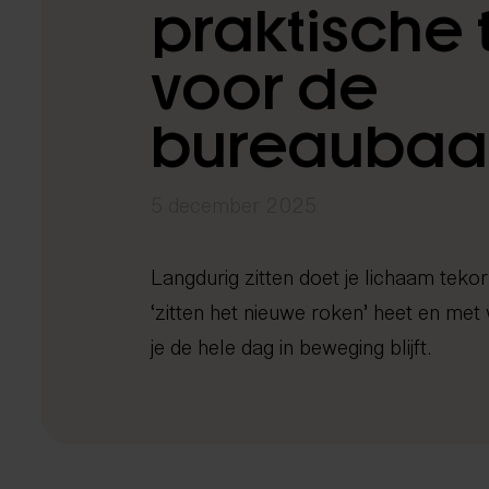
praktische 
Locaties
Kennisbank
voor de
Expertisecentrum
Long Covid
Rug- en nekklachten
Echografie
Chiropractie
herstelprogramma
bureaubaa
Tarieven
0
i
Contact
5 december 2025
Langdurig zitten doet je lichaam tek
‘zitten het nieuwe roken’ heet en met 
je de hele dag in beweging blijft.