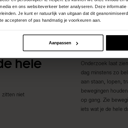
Pak vaker de t
 media en ons websiteverkeer beter analyseren. Deze informati
Kleine keuzes te
leinden. Je kunt er natuurlijk van uitgaan dat dit geanonimiseerd 
 te accepteren of pas handmatig je voorkeuren aan.
Aanpassen
de hele
Onderzoek laat zien
dag minstens zo bel
aan staan, lopen, tr
bewegingen houden je
zitten niet
op gang. Zie bewegin
iets wat je de hele 