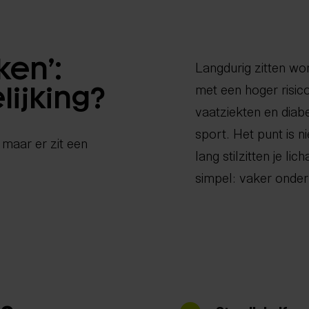
ken’:
Langdurig zitten wo
met een hoger risic
lijking?
vaatziekten en diab
sport. Het punt is ni
, maar er zit een
lang stilzitten je li
simpel: vaker onde