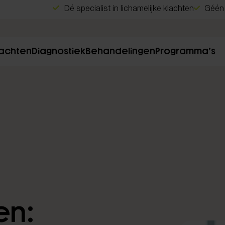
Dé specialist in lichamelijke klachten
Géén 
lachten
Diagnostiek
Behandelingen
Programma’s
en: