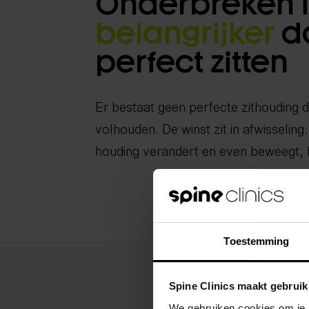
Onderbreken i
belangrijker
d
perfect zitten
Er bestaat geen perfecte zithouding d
volhouden. De winst zit in afwisseling:
houding verandert en even beweegt, 
Toestemming
Spine Clinics maakt gebruik
We gebruiken cookies om je b