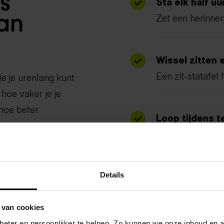
s
Sta elk half uu
Zet een herinner
an
Wissel zitten 
Een zit-statafel 
ie je urenlang kunt
 hoe vaker je je
hoe beter.
Loop tijdens 
Bellen kan prim
Maak van je 
Details
Een korte wandel
 van cookies
eter en persoonlijker te helpen. Zo kunnen we onze inhoud en a