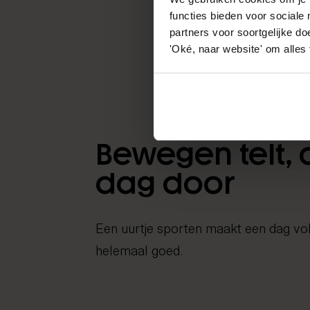
functies bieden voor sociale
partners voor soortgelijke doe
'Oké, naar website' om alles
Bewegen telt, 
dag door
Een uurtje sporten maakt een dag vol 
helemaal goed.