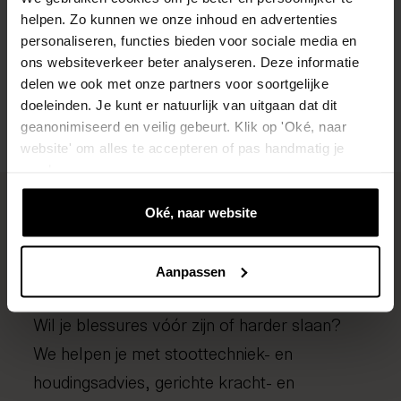
Tijdens een gratis screening brengen we je
helpen. Zo kunnen we onze inhoud en advertenties
klacht in kaart en bespreken we de beste
personaliseren, functies bieden voor sociale media en
aanpak — vrijblijvend en zonder verwijzing.
ons websiteverkeer beter analyseren. Deze informatie
delen we ook met onze partners voor soortgelijke
doeleinden. Je kunt er natuurlijk van uitgaan dat dit
Plan een gratis screening
geanonimiseerd en veilig gebeurt. Klik op 'Oké, naar
website' om alles te accepteren of pas handmatig je
voorkeuren aan.
Oké, naar website
Preventie en betere
prestaties
Aanpassen
Wil je blessures vóór zijn of harder slaan?
We helpen je met stoottechniek- en
houdingsadvies, gerichte kracht- en