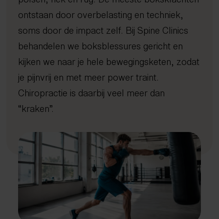
Afvallen met inzicht
Kennisbank
Dry needling
Gratis screening
Sport
Uden
ontstaan door overbelasting en techniek,
Gezond oud worden
Expertisecentrum
Focussed shockwave therapie
Long Covid
4D Rugscan
FAQ
Veghel
Nieuws en blogs
soms door de impact zelf. Bij Spine Clinics
Rug- en nekklachten
Echografie
Chiropractie
herstelprogramma
Hoo
iDXA
Sho
Bete
Peak Performance
Tarieven
Manipulatie
Vacatures
Nuenen
Wetenschappelijke artikelen
behandelen we boksblessures gericht en
Reintegratie & Werkvitaliteit
Contact
Spierontspannende technieken
Gemert-Bakel
Podcast
kijken we naar je hele bewegingsketen, zodat
NESA therapie
je pijnvrij en met meer power traint.
Afspraak maken
Zuurstoftraining (IHHT)
Chiropractie is daarbij veel meer dan
Infrarood- en nabij-infraroodtherapie
085 - 760 92 40
“kraken”.
info@spine-clinics.nl
Activator
Mobilisatie
Radiale shockwave therapie
Oefentherapie
Sportmassage
Zwangerschapsmassage
Mama massage