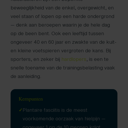
beweeglijkheid van de enkel, overgewicht, en
veel staan of lopen op een harde ondergrond
— denk aan beroepen waarin je de hele dag
op de been bent. Ook een leeftijd tussen
ongeveer 40 en 60 jaar en zwakte van de kuit-
en kleine voetspieren vergroten de kans. Bij
sporters, en zeker bij
hardlopers
, is een te
snelle toename van de trainingsbelasting vaak
de aanleiding.
Kernpunten
✓
Plantaire fasciitis is de meest
voorkomende oorzaak van hielpijn —
ongeveer 1 op de 10 mensen krijgt