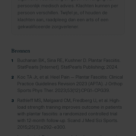
persoonlijk medisch advies. Klachten kunnen per
persoon verschillen. Twijfel je, of houden de
klachten aan, raadpleeg dan een arts of een
gekwalificeerde zorgverlener.
Bronnen
Buchanan BK, Sina RE, Kushner D. Plantar Fasciitis.
1
StatPearls [Internet]. StatPearls Publishing; 2024.
Koc TA Jr, et al. Heel Pain — Plantar Fasciitis: Clinical
2
Practice Guidelines Revision 2023 (APTA). J Orthop
Sports Phys Ther. 2023;53(12):CPG1–CPG39.
Rathleff MS, Mølgaard CM, Fredberg U, et al. High-
3
load strength training improves outcome in patients
with plantar fasciitis: a randomized controlled trial
with 12-month follow-up. Scand J Med Sci Sports.
2015;25(3):e292–e300.