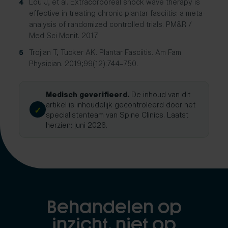
Lou J, et al. Extracorporeal shock wave therapy is
4
effective in treating chronic plantar fasciitis: a meta-
analysis of randomized controlled trials. PM&R /
Med Sci Monit. 2017.
Trojian T, Tucker AK. Plantar Fasciitis. Am Fam
5
Physician. 2019;99(12):744–750.
Medisch geverifieerd.
De inhoud van dit
artikel is inhoudelijk gecontroleerd door het
✓
specialistenteam van Spine Clinics. Laatst
herzien: juni 2026.
Behandelen op
inzicht, niet op