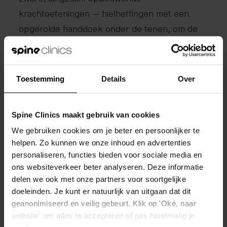
krachtoefeningen — hielheffingen met een
opgerolde handdoek onder de tenen, om de
dag — terwijl de andere groep alleen rekte. Na
drie maanden hadden de mensen die kracht
trainden duidelijk minder klachten: een klinisch
Toestemming
Details
Over
relevant verschil op de voetfunctie-score. Na
zes en twaalf maanden waren beide groepen
Spine Clinics maakt gebruik van cookies
vergelijkbaar hersteld. De boodschap is
We gebruiken cookies om je beter en persoonlijker te
genuanceerd maar hoopvol: krachttraining lijkt
helpen. Zo kunnen we onze inhoud en advertenties
het herstel te kunnen versnellen, terwijl de
personaliseren, functies bieden voor sociale media en
einduitkomst bij beide aanpakken goed is. Voor
ons websiteverkeer beter analyseren. Deze informatie
wie snel weer wil functioneren, is gedoseerd
delen we ook met onze partners voor soortgelijke
doeleinden. Je kunt er natuurlijk van uitgaan dat dit
sterker worden een logische aanvulling op
geanonimiseerd en veilig gebeurt. Klik op 'Oké, naar
rekken.
website' om alles te accepteren of pas handmatig je