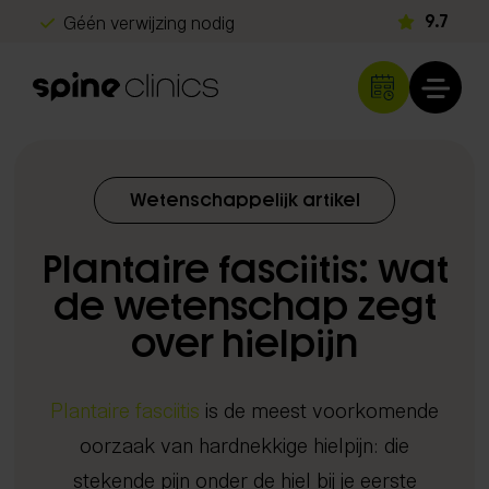
Géén verwijzing nodig
9.7
Gratis screening
Snel herstel
Klachten
Wetenschappelijk artikel
Rug- en nekklachten
Diagnostiek
Plantaire fasciitis: wat
Hoofdpijn
Echografie
Schouder- en armklachten
de wetenschap zegt
Behandelingen
iDXA scan
Heup- en beenklachten
over hielpijn
Chiropractie
Metabolisme test
Programma's
Sportblessures
Shockwave therapie
DNA analyse
Kinderen & baby's
Plantaire fasciitis
is de meest voorkomende
Long Covid herstelprogramma
Spine Clinics
EMTT
Neurologisch onderzoek
Overige klachten
oorzaak van hardnekkige hielpijn: die
Beter slapen met inzicht
Locaties
Lasertherapie
Orthopedisch onderzoek
Over ons
stekende pijn onder de hiel bij je eerste