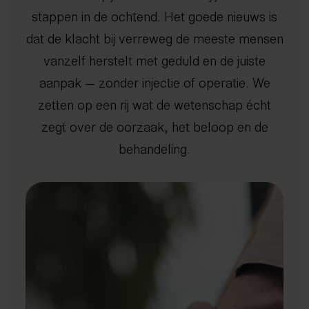
Afvallen met inzicht
Kennisbank
Dry needling
Gratis screening
Sport
Uden
stappen in de ochtend. Het goede nieuws is
Gezond oud worden
Expertisecentrum
Focussed shockwave therapie
Long Covid
4D Rugscan
FAQ
Veghel
Nieuws en blogs
dat de klacht bij verreweg de meeste mensen
Rug- en nekklachten
Echografie
Chiropractie
herstelprogramma
Hoo
iDXA
Sho
Bete
Peak Performance
Tarieven
Manipulatie
Vacatures
Nuenen
Wetenschappelijke artikelen
vanzelf herstelt met geduld en de juiste
Reintegratie & Werkvitaliteit
Contact
Spierontspannende technieken
Gemert-Bakel
Podcast
aanpak — zonder injectie of operatie. We
NESA therapie
zetten op een rij wat de wetenschap écht
Afspraak maken
Zuurstoftraining (IHHT)
zegt over de oorzaak, het beloop en de
Infrarood- en nabij-infraroodtherapie
085 - 760 92 40
behandeling.
info@spine-clinics.nl
Activator
Mobilisatie
Radiale shockwave therapie
Oefentherapie
Sportmassage
Zwangerschapsmassage
Mama massage