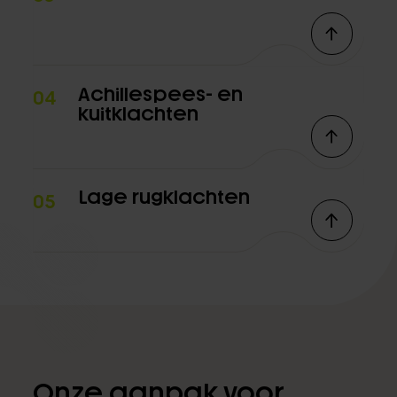
Achillespees- en
04
kuitklachten
Lage rugklachten
05
Onze aanpak voor