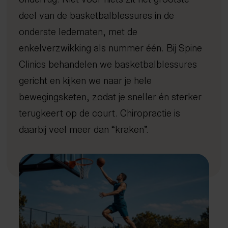
Afvallen met inzicht
Kennisbank
Dry needling
Gratis screening
Sport
Uden
deel van de basketbalblessures in de
Gezond oud worden
Expertisecentrum
Focussed shockwave therapie
Long Covid
4D Rugscan
FAQ
Veghel
Nieuws en blogs
onderste ledematen, met de
Rug- en nekklachten
Echografie
Chiropractie
herstelprogramma
Hoo
iDXA
Sho
Bete
Peak Performance
Tarieven
Manipulatie
Vacatures
Nuenen
Wetenschappelijke artikelen
enkelverzwikking als nummer één. Bij Spine
Reintegratie & Werkvitaliteit
Contact
Spierontspannende technieken
Gemert-Bakel
Podcast
Clinics behandelen we basketbalblessures
NESA therapie
gericht en kijken we naar je hele
Afspraak maken
Zuurstoftraining (IHHT)
bewegingsketen, zodat je sneller én sterker
Infrarood- en nabij-infraroodtherapie
085 - 760 92 40
terugkeert op de court. Chiropractie is
info@spine-clinics.nl
Activator
daarbij veel meer dan “kraken”.
Mobilisatie
Radiale shockwave therapie
Oefentherapie
Sportmassage
Zwangerschapsmassage
Mama massage