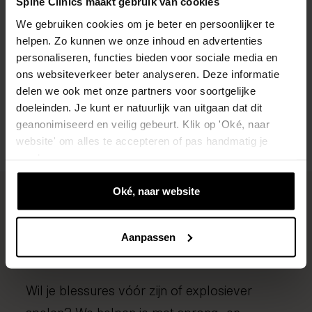
Spine Clinics maakt gebruik van cookies
Tijdens een gratis screening brengen we je
We gebruiken cookies om je beter en persoonlijker te
basketbalblessure in kaart en bespreken we
helpen. Zo kunnen we onze inhoud en advertenties
personaliseren, functies bieden voor sociale media en
de beste aanpak — vrijblijvend en zonder
ons websiteverkeer beter analyseren. Deze informatie
verwijzing.
delen we ook met onze partners voor soortgelijke
doeleinden. Je kunt er natuurlijk van uitgaan dat dit
Plan een gratis screening
geanonimiseerd en veilig gebeurt. Klik op 'Oké, naar
website' om alles te accepteren of pas handmatig je
voorkeuren aan.
Oké, naar website
Preventie en betere
prestaties
Aanpassen
Wil je blessures vóór zijn of explosiever
spelen? We helpen je met sprong- en