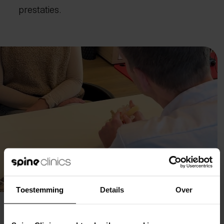
prestaties.
Toestemming
Details
Over
Benieuwd wat er bij jou
speelt?