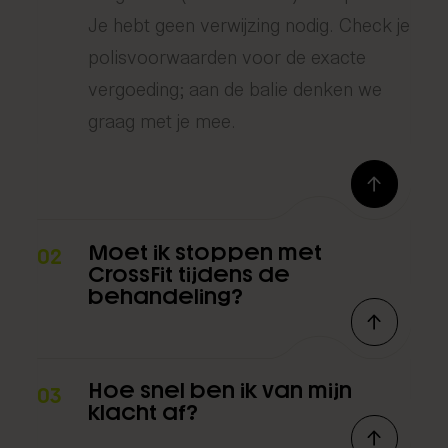
Je hebt geen verwijzing nodig. Check je
polisvoorwaarden voor de exacte
vergoeding; aan de balie denken we
graag met je mee.
Moet ik stoppen met
02
CrossFit tijdens de
behandeling?
Hoe snel ben ik van mijn
03
klacht af?