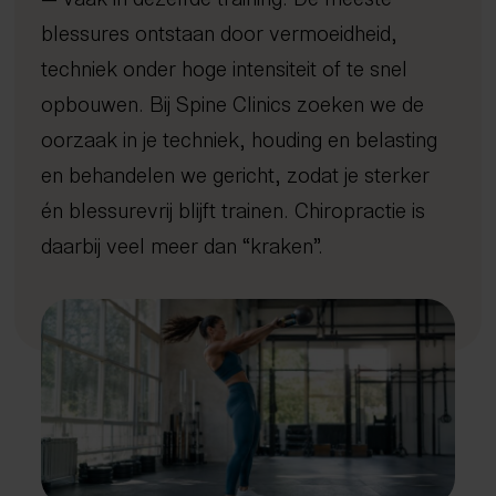
Afvallen met inzicht
Kennisbank
Dry needling
Gratis screening
Sport
Uden
blessures ontstaan door vermoeidheid,
Gezond oud worden
Expertisecentrum
Focussed shockwave therapie
Long Covid
4D Rugscan
FAQ
Veghel
Nieuws en blogs
techniek onder hoge intensiteit of te snel
Rug- en nekklachten
Echografie
Chiropractie
herstelprogramma
Hoo
iDXA
Sho
Bete
Peak Performance
Tarieven
Manipulatie
Vacatures
Nuenen
Wetenschappelijke artikelen
opbouwen. Bij Spine Clinics zoeken we de
Reintegratie & Werkvitaliteit
Contact
Spierontspannende technieken
Gemert-Bakel
Podcast
oorzaak in je techniek, houding en belasting
NESA therapie
en behandelen we gericht, zodat je sterker
Afspraak maken
Zuurstoftraining (IHHT)
én blessurevrij blijft trainen. Chiropractie is
Infrarood- en nabij-infraroodtherapie
085 - 760 92 40
daarbij veel meer dan “kraken”.
info@spine-clinics.nl
Activator
Mobilisatie
Radiale shockwave therapie
Oefentherapie
Sportmassage
Zwangerschapsmassage
Mama massage