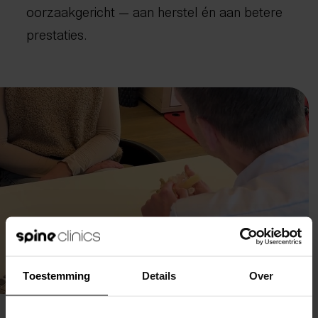
oorzaakgericht — aan herstel én aan betere
prestaties.
Toestemming
Details
Over
Benieuwd wat er bij jou