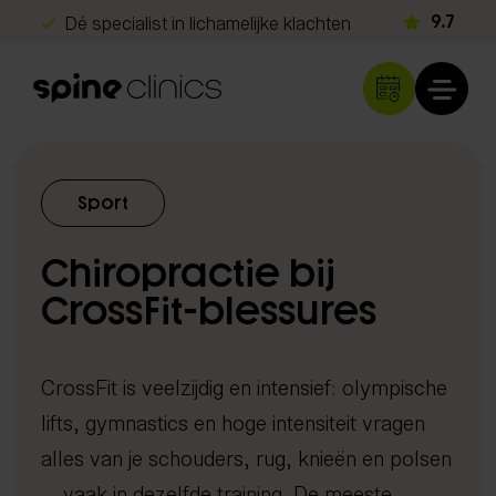
Dé specialist in lichamelijke klachten
9.7
Géén verwijzing nodig
Gratis screening
Snel herstel
Klachten
Sport
Rug- en nekklachten
Diagnostiek
Chiropractie bij
Hoofdpijn
Echografie
Schouder- en armklachten
CrossFit-blessures
Behandelingen
iDXA scan
Heup- en beenklachten
Chiropractie
Metabolisme test
Programma's
Sportblessures
CrossFit is veelzijdig en intensief: olympische
Shockwave therapie
DNA analyse
Kinderen & baby's
lifts, gymnastics en hoge intensiteit vragen
Long Covid herstelprogramma
Spine Clinics
EMTT
Neurologisch onderzoek
Overige klachten
alles van je schouders, rug, knieën en polsen
Beter slapen met inzicht
Locaties
Lasertherapie
Orthopedisch onderzoek
Over ons
— vaak in dezelfde training. De meeste