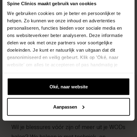
speelt?
Spine Clinics maakt gebruik van cookies
We gebruiken cookies om je beter en persoonlijker te
Tijdens een gratis screening brengen we je
helpen. Zo kunnen we onze inhoud en advertenties
klacht in kaart en bespreken we de beste
personaliseren, functies bieden voor sociale media en
aanpak — vrijblijvend en zonder verwijzing.
ons websiteverkeer beter analyseren. Deze informatie
delen we ook met onze partners voor soortgelijke
doeleinden. Je kunt er natuurlijk van uitgaan dat dit
Plan een gratis screening
geanonimiseerd en veilig gebeurt. Klik op 'Oké, naar
website' om alles te accepteren of pas handmatig je
voorkeuren aan.
Oké, naar website
Preventie en betere
prestaties
Aanpassen
Wil je blessures vóór zijn of meer uit je WODs
halen? We helpen je met techniek- en