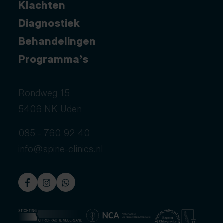
Klachten
Diagnostiek
Behandelingen
Programma’s
Rondweg 15
5406 NK Uden
085 - 760 92 40
info@spine-clinics.nl