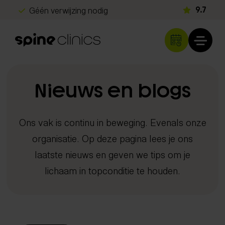
Géén verwijzing nodig
9.7
Gratis screening
Snel herstel
Klachten
Nieuws en blogs
Rug- en nekklachten
Diagnostiek
Ons vak is continu in beweging. Evenals onze
Hoofdpijn
Echografie
organisatie. Op deze pagina lees je ons
Schouder- en armklachten
Behandelingen
iDXA scan
laatste nieuws en geven we tips om je
Heup- en beenklachten
Chiropractie
Metabolisme test
Programma's
lichaam in topconditie te houden.
Sportblessures
Shockwave therapie
DNA analyse
Kinderen & baby's
Long Covid herstelprogramma
Spine Clinics
EMTT
Neurologisch onderzoek
Overige klachten
Beter slapen met inzicht
Locaties
Lasertherapie
Orthopedisch onderzoek
Over ons