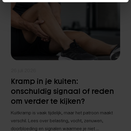
26 juli 2026
Kramp in je kuiten:
onschuldig signaal of reden
om verder te kijken?
Kuitkramp is vaak tijdelijk, maar het patroon maakt
verschil. Lees over belasting, vocht, zenuwen,
doorbloeding en signalen waarmee je niet ...