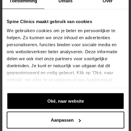
Toestemming
Details
Over
Na een lange vlucht weer
soepel bewegen — en
Spine Clinics maakt gebruik van cookies
wanneer een dikke kuit niet
We gebruiken cookies om je beter en persoonlijker te
kan wachten
helpen. Zo kunnen we onze inhoud en advertenties
personaliseren, functies bieden voor sociale media en
Stijf na een lange vlucht is normaal, maar een
ons websiteverkeer beter analyseren. Deze informatie
eenzijdig dikke, warme kuit kan trombose zijn. Lees
delen we ook met onze partners voor soortgelijke
hoe je veilig ...
doeleinden. Je kunt er natuurlijk van uitgaan dat dit
geanonimiseerd en veilig gebeurt. Klik op 'Oké, naar
website' om alles te accepteren of pas handmatig je
voorkeuren aan.
Oké, naar website
Aanpassen